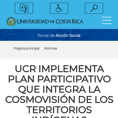
Pasar
al
contenido
principal
Portal de
Acción Social
Página principal
Noticias
Sobrescribir
enlaces
de
ayuda
UCR IMPLEMENTA
a
la
PLAN PARTICIPATIVO
navegación
QUE INTEGRA LA
COSMOVISIÓN DE LOS
TERRITORIOS