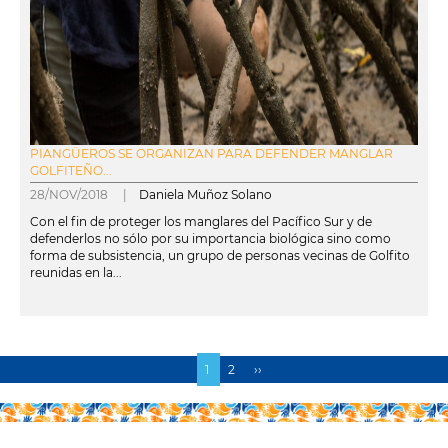
PIANGÜEROS SE ORGANIZAN PARA DEFENDER MANGLAR
GOLFITEÑO...
28/NOV/2018 |
Daniela Muñoz Solano
Con el fin de proteger los manglares del Pacífico Sur y de
defenderlos no sólo por su importancia biológica sino como
forma de subsistencia, un grupo de personas vecinas de Golfito
reunidas en la...
leer más
Página
1
Page
2
Siguiente
››
Paginación
actual
página