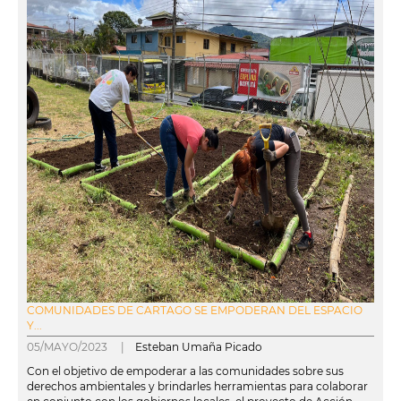
COMUNIDADES DE CARTAGO SE EMPODERAN DEL ESPACIO
Y...
05/MAYO/2023 |
Esteban Umaña Picado
Con el objetivo de empoderar a las comunidades sobre sus
derechos ambientales y brindarles herramientas para colaborar