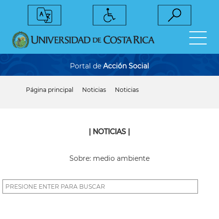
Pasar
al
contenido
principal
Portal de
Acción Social
Página principal
Noticias
Noticias
Sobrescribir
enlaces
de
ayuda
a
| NOTICIAS |
la
navegación
Sobre: medio ambiente