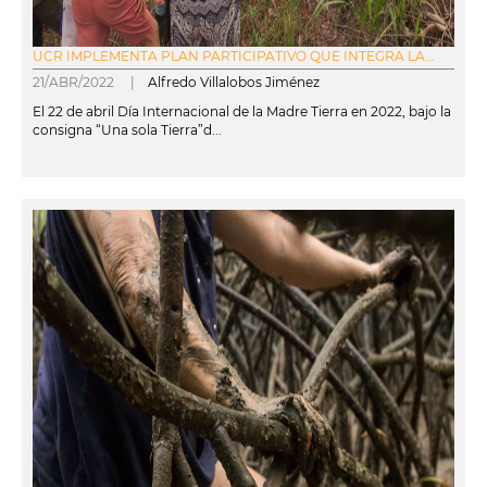
UCR IMPLEMENTA PLAN PARTICIPATIVO QUE INTEGRA LA...
21/ABR/2022 |
Alfredo Villalobos Jiménez
El 22 de abril Día Internacional de la Madre Tierra en 2022, bajo la
consigna “Una sola Tierra”d...
leer más