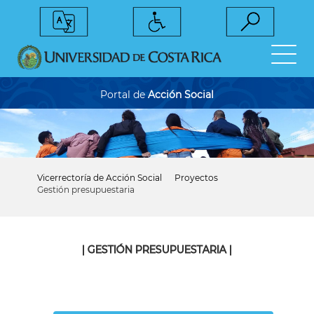
Pasar
al
contenido
principal
Portal de
Acción Social
Vicerrectoría de Acción Social
Proyectos
Sobrescribir
Gestión presupuestaria
enlaces
de
ayuda
a
la
| GESTIÓN PRESUPUESTARIA |
navegación