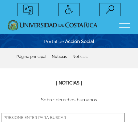
Pasar
al
contenido
principal
Portal de
Acción Social
Página principal
Noticias
Noticias
Sobrescribir
enlaces
de
ayuda
a
| NOTICIAS |
la
navegación
Sobre: derechos humanos