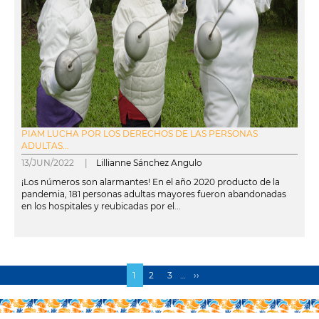
PIAM LUCHA POR LOS DERECHOS DE LAS PERSONAS
ADULTAS...
13/JUN/2022 |
Lillianne Sánchez Angulo
¡Los números son alarmantes! En el año 2020 producto de la
pandemia, 181 personas adultas mayores fueron abandonadas
en los hospitales y reubicadas por el...
leer más
Página
1
Page
2
Page
3
…
Siguiente
››
Paginación
actual
página