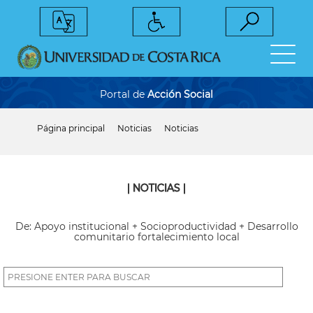
Pasar
al
contenido
principal
Portal de
Acción Social
Página principal
Noticias
Noticias
Sobrescribir
enlaces
de
ayuda
a
| NOTICIAS |
la
navegación
De: Apoyo institucional + Socioproductividad + Desarrollo
comunitario fortalecimiento local