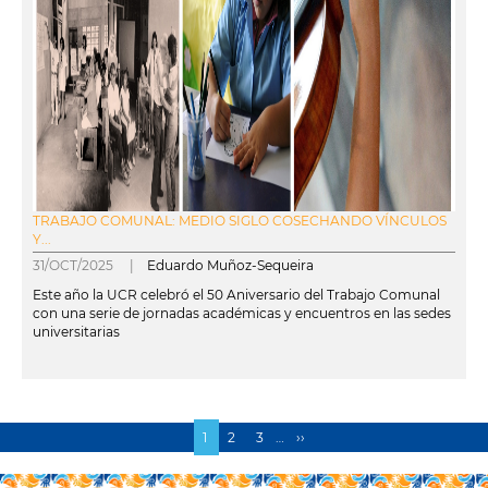
TRABAJO COMUNAL: MEDIO SIGLO COSECHANDO VÍNCULOS
Y...
31/OCT/2025 |
Eduardo Muñoz-Sequeira
Este año la UCR celebró el 50 Aniversario del Trabajo Comunal
con una serie de jornadas académicas y encuentros en las sedes
universitarias
leer más
Página
1
Page
2
Page
3
…
Siguiente
››
Paginación
actual
página