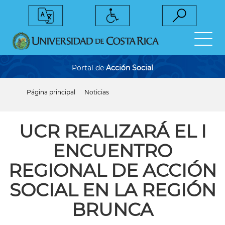
Pasar
al
contenido
principal
Portal de
Acción Social
Página principal
Noticias
Sobrescribir
enlaces
de
ayuda
UCR REALIZARÁ EL I
a
la
ENCUENTRO
navegación
REGIONAL DE ACCIÓN
SOCIAL EN LA REGIÓN
BRUNCA