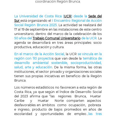
coordinación Región Brunca.
La Universidad de Costa Rica (
UCR
) desde la
Sede del
Sur
está organizando el
I Encuentro Regional de Acción
Social Región Brunca 2025
. La actividad se realizará del
17 al 19 de septiembre en las instalaciones de este centro
universitario; dentro del marco de la celebración de los
50 años del
Trabajo Comunal Universitario
de la UCR.
La
agenda se desarrollará en tres áreas principales: socio
productiva, educación y cultura.
En el marco de la Acción Social,
la UCR
se vincula en la
región con 110 proyecto
s que van desde la
temática de
desarrollo ambiental sostenible, socioproductividad,
salud, arte y educación
. De la misma forma, las otras
instituciones, el sector privado y organizaciones sociales
tienen sus propias iniciativas en beneficio de la Región
Brunca.
Los números estadísticos no favorecen a esta región de
Costa Rica, ya que según el Índice de Desarrollo Social
del 2023 afirma que “las regiones Brunca, Huetar
Caribe y Huetar Norte comparten aspectos
desfavorables en ámbitos como ocupación, pobreza
e ingreso, producto de bajos promedios en años de
escolaridad y oportunidades de empleo…
las tres