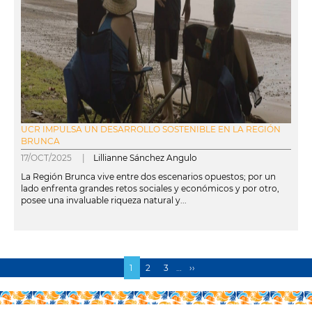
UCR IMPULSA UN DESARROLLO SOSTENIBLE EN LA REGIÓN
BRUNCA
17/OCT/2025 |
Lillianne Sánchez Angulo
La Región Brunca vive entre dos escenarios opuestos; por un
lado enfrenta grandes retos sociales y económicos y por otro,
posee una invaluable riqueza natural y...
leer más
Página
1
Page
2
Page
3
…
Siguiente
››
Paginación
actual
página