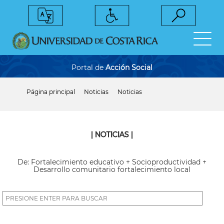
Pasar
al
contenido
principal
Portal de
Acción Social
Página principal
Noticias
Noticias
Sobrescribir
enlaces
de
ayuda
a
| NOTICIAS |
la
navegación
De: Fortalecimiento educativo + Socioproductividad +
Desarrollo comunitario fortalecimiento local