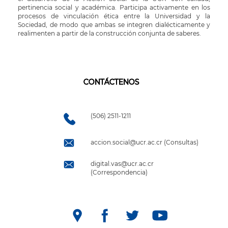
pertinencia social y académica. Participa activamente en los
procesos de vinculación ética entre la Universidad y la
Sociedad, de modo que ambas se integren dialécticamente y
realimenten a partir de la construcción conjunta de saberes.
CONTÁCTENOS
(506) 2511-1211
accion.social@ucr.ac.cr (Consultas)
digital.vas@ucr.ac.cr
(Correspondencia)