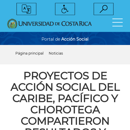
Pasar
al
contenido
principal
Portal de
Acción Social
Página principal
Noticias
Sobrescribir
enlaces
de
ayuda
PROYECTOS DE
a
la
ACCIÓN SOCIAL DEL
navegación
CARIBE, PACÍFICO Y
CHOROTEGA
COMPARTIERON