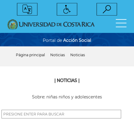
Pasar
al
contenido
principal
Portal de
Acción Social
Página principal
Noticias
Noticias
Sobrescribir
enlaces
de
ayuda
a
| NOTICIAS |
la
navegación
Sobre: niñas niños y adolescentes