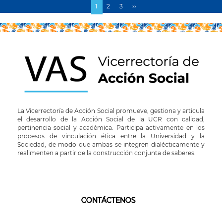
Página
1
Page
2
Page
3
Siguiente
››
Paginación
actual
página
La Vicerrectoría de Acción Social promueve, gestiona y articula
el desarrollo de la Acción Social de la UCR con calidad,
pertinencia social y académica. Participa activamente en los
procesos de vinculación ética entre la Universidad y la
Sociedad, de modo que ambas se integren dialécticamente y
realimenten a partir de la construcción conjunta de saberes.
CONTÁCTENOS