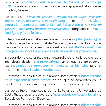
brinda el
Programa Feria Nacional de Ciencia y Tecnología
(FNCT)
contarán con dos nuevos libros para apoyar el trabajo de las
charlas y talleres.
Las obras son
Ferias de Ciencia y Tecnología en Costa Rica: una
puerta a la innovación y al conocimiento
, de los profesores
Diego
Armando Retana Alvarado y Manuel Fallas Agüero
, y
Feria de
Ciencia y Tecnología desde la transversalidad
, compilado por
Mayra
Rodríguez y Rodolfo Ortiz
.
El texto de Retana y Fallas describe algunos de los
principales logros
del Programa Feria Nacional de Ciencia y Tecnología durante sus
más de 27 años, a la vez que muestra los
resultados de algunas
indagaciones sobre los procesos de ferias de ciencia y tecnología
.
El segundo libro se enfoca en el desarrollo de la Feria de Ciencia y
Tecnología desde la
transversalidad
, en el cual se aprovechan
los
resultados de proyectos en ciencias ambientales
para el
desarrollo de
habilidades investigativas.
El profesor Retana indica que ambos libros están
fundamentados
en la experiencia costarricense
, de ahí que se convierten en un
excelente recurso para trabajar con profesores y profesoras.
Las obras fueron publicadas por la Editorial de la Universidad de
Costa Rica, gracias al apoyo de la
Vicerrectoría de Acción Social
y la
Escuela de Formación Docente.
El profesor Retana indica que ambos libros están
fundamentados