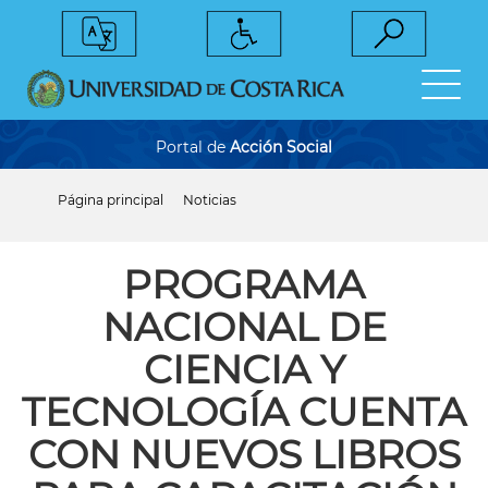
Pasar
al
contenido
principal
Portal de
Acción Social
Página principal
Noticias
Sobrescribir
enlaces
de
ayuda
PROGRAMA
a
la
NACIONAL DE
navegación
CIENCIA Y
TECNOLOGÍA CUENTA
CON NUEVOS LIBROS