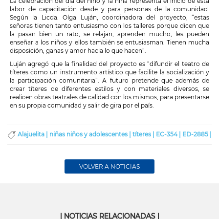
La celebración del día del niño y la niña representa el inicio de esta
labor de capacitación desde y para personas de la comunidad.
Según la
Licda. Olga Luján, coordinadora del proyecto,
“estas
señoras tienen tanto entusiasmo con los talleres porque dicen que
la pasan bien un rato, se relajan, aprenden mucho, les pueden
enseñar a los niños y ellos también se entusiasman. Tienen mucha
disposición, ganas y amor hacia lo que hacen”.
Luján agregó que la finalidad del proyecto es “difundir el teatro de
títeres como un instrumento artístico que facilite la socialización y
la participación comunitaria”. A futuro pretende que además de
crear títeres de diferentes estilos y con materiales diversos, se
realicen obras teatrales de calidad con los mismos, para presentarse
en su propia comunidad y salir de gira por el país.
Alajuelita |
niñas niños y adolescentes |
títeres |
EC-354 |
ED-2885 |
VOLVER A NOTICIAS
| NOTICIAS RELACIONADAS |