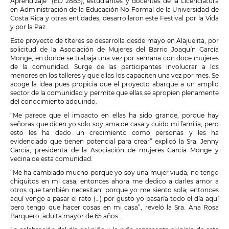
Aprendizaje” (ED 2885), estudiantes y docentes de la Licenciatura
en Administración de la Educación No Formal de la Universidad de
Costa Rica y otras entidades, desarrollaron este Festival por la Vida
y por la Paz.
Este proyecto de títeres se desarrolla desde mayo en Alajuelita, por
solicitud de la Asociación de Mujeres del Barrio Joaquín García
Monge, en donde se trabaja una vez por semana con doce mujeres
de la comunidad. Surge de las participantes involucrar a los
menores en los talleres y que ellas los capaciten una vez por mes. Se
acoge la idea pues propicia que el proyecto abarque a un amplio
sector de la comunidad y permite que ellas se apropien plenamente
del conocimiento adquirido.
“Me parece que el impacto en ellas ha sido grande, porque hay
señoras que dicen yo solo soy ama de casa y cuido mi familia, pero
esto les ha dado un crecimiento como personas y les ha
evidenciado que tienen potencial para crear” explicó la Sra. Jenny
García, presidenta de la Asociación de mujeres García Monge y
vecina de esta comunidad.
“Me ha cambiado mucho porque yo soy una mujer viuda, no tengo
chiquitos en mi casa, entonces ahora me dedico a darles amor a
otros que también necesitan, porque yo me siento sola; entonces
aquí vengo a pasar el rato (…) por gusto yo pasaría todo el día aquí
pero tengo que hacer cosas en mi casa”, reveló la Sra. Ana Rosa
Barquero, adulta mayor de 65 años.