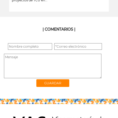
proyectos de TCU en...
leer más
| COMENTARIOS |