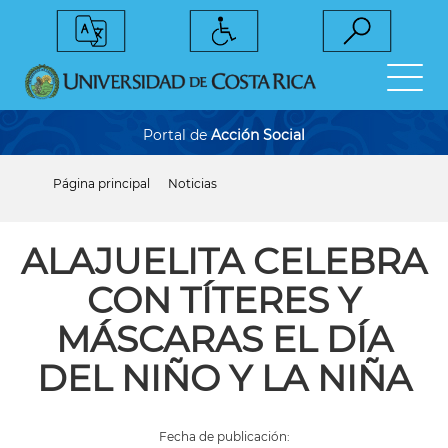
Pasar
al
contenido
principal
Portal de
Acción Social
Página principal
Noticias
Sobrescribir
enlaces
de
ayuda
ALAJUELITA CELEBRA
a
la
CON TÍTERES Y
navegación
MÁSCARAS EL DÍA
DEL NIÑO Y LA NIÑA
Fecha de publicación: