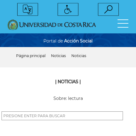
Pasar
al
contenido
principal
Portal de
Acción Social
Página principal
Noticias
Noticias
Sobrescribir
enlaces
de
ayuda
a
| NOTICIAS |
la
navegación
Sobre: lectura