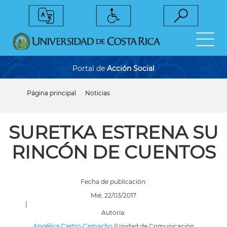
Pasar
al
contenido
principal
Portal de
Acción Social
Página principal
Noticias
Sobrescribir
enlaces
de
ayuda
SURETKA ESTRENA SU
a
la
RINCÓN DE CUENTOS
navegación
Fecha de publicación:
Mié, 22/03/2017
|
Autoría:
Angélica Castro Camacho
(Unidad de Comunicación