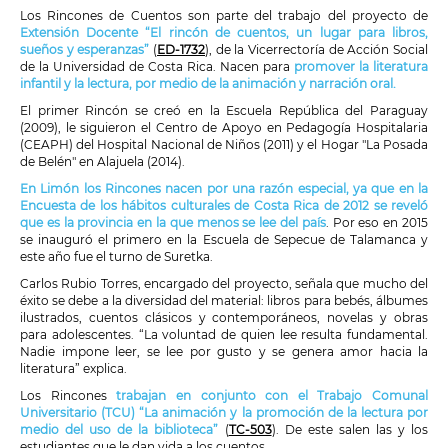
Los Rincones de Cuentos son parte del trabajo del proyecto de
Extensión Docente “El rincón de cuentos, un lugar para libros,
sueños y esperanzas”
(
ED-1732
), de la Vicerrectoría de Acción Social
de la Universidad de Costa Rica. Nacen para
promover la literatura
infantil y la lectura, por medio de la animación y narración oral.
El primer Rincón se creó en la Escuela República del Paraguay
(2009), le siguieron el Centro de Apoyo en Pedagogía Hospitalaria
(CEAPH) del Hospital Nacional de Niños (2011) y el Hogar "La Posada
de Belén" en Alajuela (2014).
En Limón los Rincones nacen por una razón especial, ya que en la
Encuesta de los hábitos culturales de Costa Rica de 2012 se reveló
que es la provincia en la que menos se lee del país
. Por eso en 2015
se inauguró el primero en la Escuela de Sepecue de Talamanca y
este año fue el turno de Suretka.
Carlos Rubio Torres, encargado del proyecto, señala que mucho del
éxito se debe a la diversidad del material: libros para bebés, álbumes
ilustrados, cuentos clásicos y contemporáneos, novelas y obras
para adolescentes. “La voluntad de quien lee resulta fundamental.
Nadie impone leer, se lee por gusto y se genera amor hacia la
literatura” explica.
Los Rincones
trabajan en conjunto con el Trabajo Comunal
Universitario (TCU) “La animación y la promoción de la lectura por
medio del uso de la biblioteca”
(
TC-503
). De este salen las y los
estudiantes que le dan vida a los cuentos.