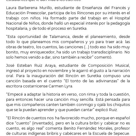
Laura Barberena Murillo, estudiante de Enseñanza del Francés y
Educación Preescolar, participa de los Rincones por su interés en el
trabajo con niños. Ha formado parte del trabajo en el Hospital
Nacional de Niños, donde halló un especial interés por la pedagogía
hospitalaria, y de todo el proceso en Suretka.
“Esta oportunidad de Talamanca, desde el planeamiento, desde
todo lo que planeamos mis compañeros y yo para traer acá: las
obras de teatro, los cuentos, las canciones (...) todo eso ha sido muy
bonito, muy enriquecedor, ha sido un trabajo transdisciplinario. No
solo hemos venido a dar, sino también a recibir” comentó.
José Esteban Ruiz Araya, estudiante de Composición Musical,
ingresó al proyecto en noviembre y le agarró el gusto a la narración
oral. Para la inauguración del Rincón en Suretka compuso una
canción basada en el cuento “El tonto de las adivinanzas” de la
escritora costarricense Carmen Lyra.
“Empecé a adaptar la historia en verso, con rima y toda la cuestión,
para entonces hacer una canción muy sencilla. Está pensada para
que mis compañeros canten también conmigo y ojalá los chiquitos
que se la puedan aprender y que puedan cantar” explicó Ruiz.
“El Rincón de cuentos nos ha favorecido mucho, porque en español
dice “cuento” (inventado), pero en la cultura bribri y cabécar no es
cuento, es algo real” comenta Benito Fernández Morales, profesor
de culturas indígenas bribris y cabécares en la Escuela de Sepecue.