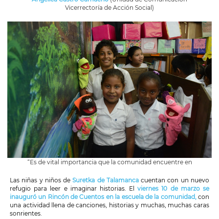
Vicerrectoría de Acción Social)
“Es de vital importancia que la comunidad encuentre en
Las niñas y niños de
Suretka de Talamanca
cuentan con un nuevo
refugio para leer e imaginar historias. El
viernes 10 de marzo se
inauguró un Rincón de Cuentos en la escuela de la comunidad,
con
una actividad llena de canciones, historias y muchas, muchas caras
sonrientes.