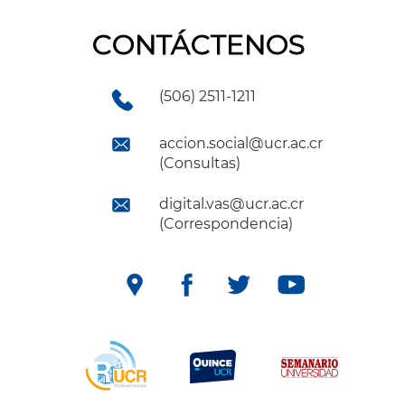
CONTÁCTENOS
(506) 2511-1211
accion.social@ucr.ac.cr
(Consultas)
digital.vas@ucr.ac.cr
(Correspondencia)