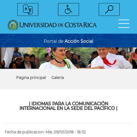
Pasar
al
contenido
principal
Portal de
Acción Social
Página principal
Galería
Sobrescribir
enlaces
de
ayuda
a
|
IDIOMAS PARA LA COMUNICACIÓN
la
INTERNACIONAL EN LA SEDE DEL PACÍFICO
|
navegación
Fecha de publicacion:
Mié, 09/05/2018 - 18:32