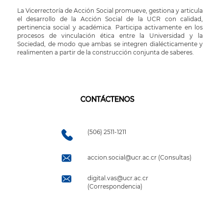
La Vicerrectoría de Acción Social promueve, gestiona y articula
el desarrollo de la Acción Social de la UCR con calidad,
pertinencia social y académica. Participa activamente en los
procesos de vinculación ética entre la Universidad y la
Sociedad, de modo que ambas se integren dialécticamente y
realimenten a partir de la construcción conjunta de saberes.
CONTÁCTENOS
(506) 2511-1211
accion.social@ucr.ac.cr (Consultas)
digital.vas@ucr.ac.cr
(Correspondencia)