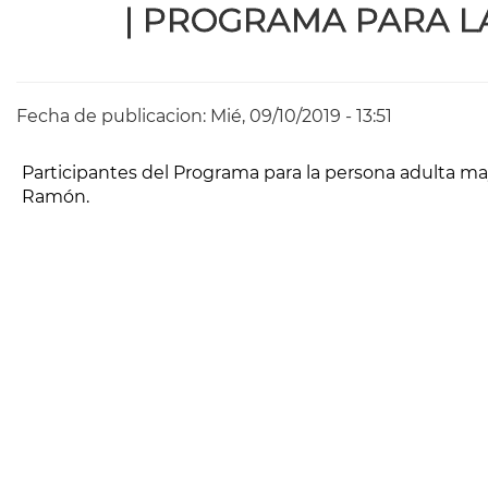
de
|
PROGRAMA PARA LA
ayuda
a
la
Fecha de publicacion:
Mié, 09/10/2019 - 13:51
navegación
Participantes del Programa para la persona adulta m
Ramón.