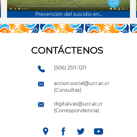
Prevención del suicidio en...
CONTÁCTENOS
(506) 2511-1211
accion.social@ucr.ac.cr
(Consultas)
digital.vas@ucr.ac.cr
(Correspondencia)