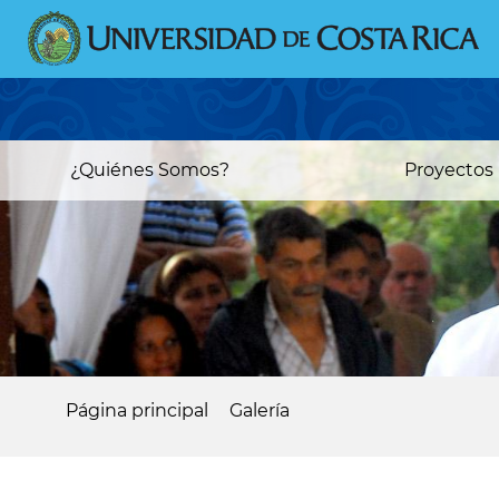
Pasar
al
contenido
principal
Main
¿Quiénes Somos?
Proyectos
navigation
Página principal
Galería
Sobrescribir
enlaces