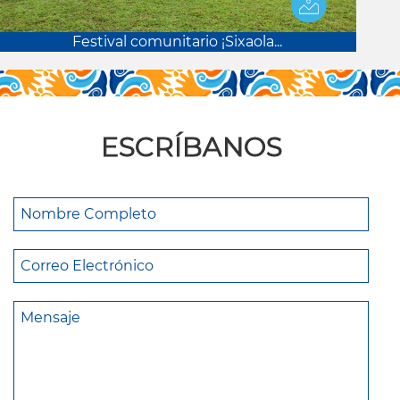
Festival comunitario ¡Sixaola...
ESCRÍBANOS