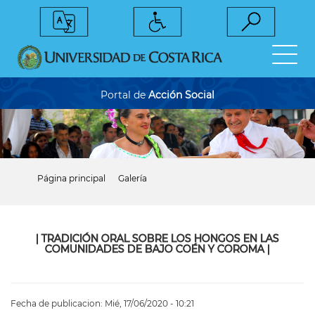
Pasar
al
contenido
principal
Portal de
Acción Social
Página principal
Galería
Sobrescribir
enlaces
de
ayuda
a
|
TRADICIÓN ORAL SOBRE LOS HONGOS EN LAS
la
COMUNIDADES DE BAJO COÉN Y COROMA
|
navegación
Fecha de publicacion:
Mié, 17/06/2020 - 10:21