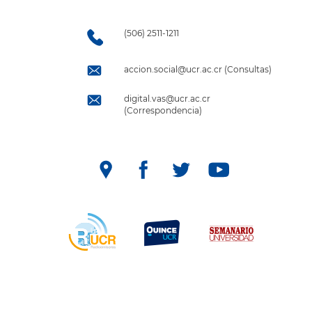
(506) 2511-1211
accion.social@ucr.ac.cr (Consultas)
digital.vas@ucr.ac.cr
(Correspondencia)