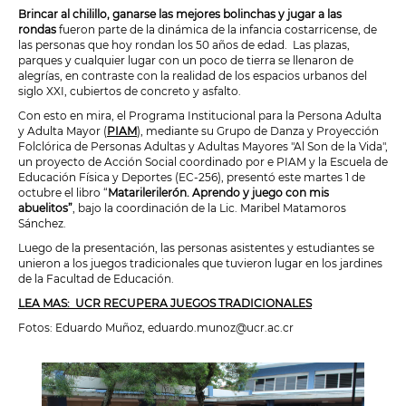
Brincar al chilillo, ganarse las mejores bolinchas y jugar a las
rondas
fueron parte de la dinámica de la infancia costarricense, de
las personas que hoy rondan los 50 años de edad. Las plazas,
parques y cualquier lugar con un poco de tierra se llenaron de
alegrías, en contraste con la realidad de los espacios urbanos del
siglo XXI, cubiertos de concreto y asfalto.
Con esto en mira, el Programa Institucional para la Persona Adulta
y Adulta Mayor (
PIAM
), mediante su Grupo de Danza y Proyección
Folclórica de Personas Adultas y Adultas Mayores "Al Son de la Vida",
un proyecto de Acción Social coordinado por e PIAM y la Escuela de
Educación Física y Deportes (EC-256), presentó este martes 1 de
octubre el libro “
Matarilerilerón. Aprendo y juego con mis
abuelitos”
, bajo la coordinación de la Lic. Maribel Matamoros
Sánchez.
Luego de la presentación, las personas asistentes y estudiantes se
unieron a los juegos tradicionales que tuvieron lugar en los jardines
de la Facultad de Educación.
LEA MAS: UCR RECUPERA JUEGOS TRADICIONALES
Fotos: Eduardo Muñoz, eduardo.munoz@ucr.ac.cr