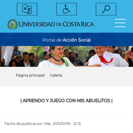
Pasar
al
contenido
principal
Portal de
Acción Social
Página principal
Galería
Sobrescribir
enlaces
de
ayuda
a
|
APRENDO Y JUEGO CON MIS ABUELITOS
|
la
navegación
Fecha de publicacion:
Mar, 01/10/2019 - 12:13