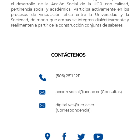
el desarrollo de la Acción Social de la UCR con calidad,
pertinencia social y académica. Participa activamente en los
procesos de vinculación ética entre la Universidad y la
Sociedad, de modo que ambas se integren dialécticamente y
realimenten a partir de la construcción conjunta de saberes.
CONTÁCTENOS
(506) 2511-1211
accion.social@ucr.ac.cr (Consultas)
digital.vas@ucr.ac.cr
(Correspondencia)