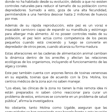
donde no ha habitado desde su evolución, debido a que no existen
controles naturales para reducir el tamaño de su población como
depredadores. Sumado a esto, goza de una alta fecundidad,
permitiendole a una hembra desovar hasta 2 millones de huevos
por mes.
Además de su rápida reproducción, este pez es un voraz e
insaciable carnívoro capaz de expandir su mandíbula y estómago
para albergar más alimento. Al no poseer controles reales de su
población, el pez león actúa como competencia de los peces
pequeños cuando está creciendo y luego se convierte en
depredador de otros peces, cuando alcanza su forma madura.
Estas alteraciones en las cadenas de alimentación animal cambian
la dinámica dentro de los arrecifes y afectan las relaciones
ecológicas de los organismos, incluyendo el funcionamiento de las
algas y corales.
Este pez también cuenta con arpones llenos de toxinas venenosas
en su espalda, toxinas que de acuerdo con la Dra. Molina, los
centros médicos de la zona aún no saben manejar.
“Los ebais, las clínicas de la zona no tienen la más remota idea ni
están preparados ni saben cómo reaccionar para curar un
problema de estos, entonces se convierte en un problema de salud
pública”, afirma la investigadora.
No obstante, tanto Molina como Ugalde, aseguran que las
comunidades se han organizado para hacerle frente a esta invasión