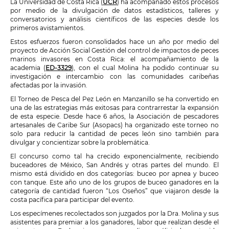
La Universidad de Costa Rica (
UCR
) ha acompañado estos procesos
por medio de la divulgación de datos estadísticos, talleres y
conversatorios y análisis científicos de las especies desde los
primeros avistamientos.
Estos esfuerzos fueron consolidados hace un año por medio del
proyecto de Acción Social Gestión del control de impactos de peces
marinos invasores en Costa Rica: el acompañamiento de la
academia (
ED-3329
), con el cual Molina ha podido continuar su
investigación e intercambio con las comunidades caribeñas
afectadas por la invasión.
El Torneo de Pesca del Pez León en Manzanillo se ha convertido en
una de las estrategias más exitosas para contrarrestar la expansión
de esta especie. Desde hace 6 años, la Asociación de pescadores
artesanales de Caribe Sur (Asopacs) ha organizado este torneo no
solo para reducir la cantidad de peces león sino también para
divulgar y concientizar sobre la problemática.
El concurso como tal ha crecido exponencialmente, recibiendo
buceadores de México, San Andrés y otras partes del mundo. El
mismo está dividido en dos categorías: buceo por apnea y buceo
con tanque. Este año uno de los grupos de buceo ganadores en la
categoría de cantidad fueron “Los Oseños” que viajaron desde la
costa pacífica para participar del evento.
Los especímenes recolectados son juzgados por la Dra. Molina y sus
asistentes para premiar a los ganadores, labor que realizan desde el