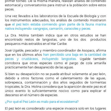
primer torneo. De la misma manera, realizan análisis de contenido
estomacal y conversatorios para instruir a la población sobre estos
peces.
Una vez llevados a los laboratorios de la Escuela de Biología y con
los instrumentos adecuados, los análisis de contenido mostraron
que
el pez león estaba comiendo gran parte de la fauna marina
nativa incluyendo: cangrejos, camarón, caracoles y peces.
La Dra. Molina también indica que en otros estudios se han
encontrado restos de langostas, uno de los dos productos
pesqueros más extraídos en el Mar Caribe.
José Ugalde, pescador y miembro coordinador de Asopacs, afirma
que en los últimos años
han percibido una baja en la cantidad de
peces y crustáceos, incluyendo langostas.
Ugalde también
corrobora que otras especies como el pargo de cola amarilla
prácticamente han desaparecido de las aguas.
Si bien su desaparición no se puede atribuir solamente al pez león,
debido a otros factores como el calentamiento de las aguas,
sobrepesca, contaminación y dos años seguidos de tormentas
tropicales; la Dra. Molina considera que la aparición de este pez es el
único evento lo suficientemente nocivo como para explicar el
descenso en el número de especies.
¿Por qué el Pez León es malo para el ecosistema?
El pez león es considerado una especie invasora solo en los lugares