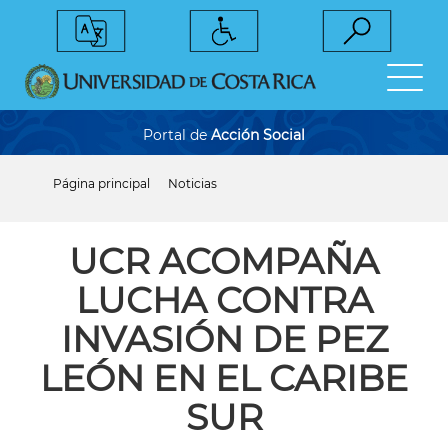
Pasar
al
contenido
principal
Portal de
Acción Social
Página principal
Noticias
Sobrescribir
enlaces
de
ayuda
UCR ACOMPAÑA
a
la
LUCHA CONTRA
navegación
INVASIÓN DE PEZ
LEÓN EN EL CARIBE
SUR