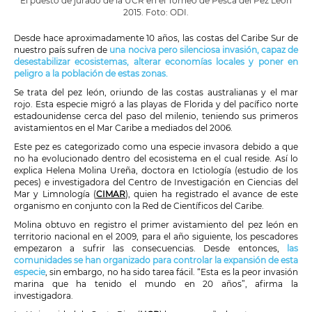
El puesto de jurado de la UCR en el Torneo de Pesca del Pez León
2015. Foto: ODI.
Desde hace aproximadamente 10 años, las costas del Caribe Sur de
nuestro país sufren de
una nociva pero silenciosa invasión, capaz de
desestabilizar ecosistemas, alterar economías locales y poner en
peligro a la población de estas zonas.
Se trata del pez león, oriundo de las costas australianas y el mar
rojo. Esta especie migró a las playas de Florida y del pacífico norte
estadounidense cerca del paso del milenio, teniendo sus primeros
avistamientos en el Mar Caribe a mediados del 2006.
Este pez es categorizado como una especie invasora debido a que
no ha evolucionado dentro del ecosistema en el cual reside. Así lo
explica Helena Molina Ureña, doctora en Ictiología (estudio de los
peces) e investigadora del Centro de Investigación en Ciencias del
Mar y Limnología (
CIMAR
), quien ha registrado el avance de este
organismo en conjunto con la Red de Científicos del Caribe.
Molina obtuvo en registro el primer avistamiento del pez león en
territorio nacional en el 2009, para el año siguiente, los pescadores
empezaron a sufrir las consecuencias. Desde entonces,
las
comunidades se han organizado para controlar la expansión de esta
especie
, sin embargo, no ha sido tarea fácil. “Esta es la peor invasión
marina que ha tenido el mundo en 20 años”, afirma la
investigadora.