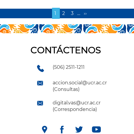
Página
1
Page
2
Page
3
…
Siguiente
››
actual
página
CONTÁCTENOS
(506) 2511-1211
accion.social@ucr.ac.cr
(Consultas)
digital.vas@ucr.ac.cr
(Correspondencia)