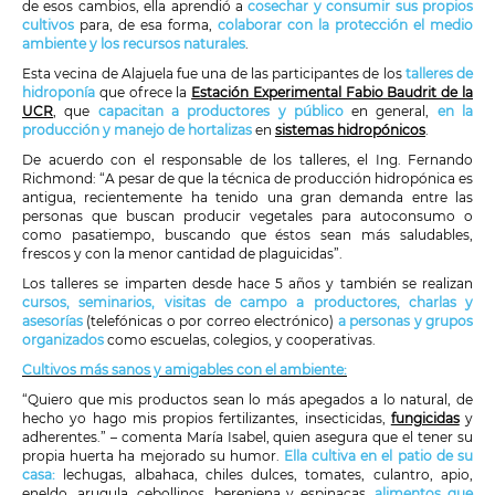
de esos cambios, ella aprendió a
cosechar y consumir sus propios
cultivos
para, de esa forma,
colaborar con la protección el medio
ambiente y los recursos naturales
.
Esta vecina de Alajuela fue una de las participantes de los
talleres de
hidroponía
que ofrece la
Estación Experimental Fabio Baudrit de la
UCR
, que
capacitan a productores y público
en general,
en la
producción y manejo de hortalizas
en
sistemas hidropónicos
.
De acuerdo con el responsable de los talleres, el Ing. Fernando
Richmond: “A pesar de que la técnica de producción hidropónica es
antigua, recientemente ha tenido una gran demanda entre las
personas que buscan producir vegetales para autoconsumo o
como pasatiempo, buscando que éstos sean más saludables,
frescos y con la menor cantidad de plaguicidas”.
Los talleres se imparten desde hace 5 años y también se realizan
cursos, seminarios, visitas de campo a productores, charlas y
asesoría
s
(telefónicas o por correo electrónico)
a personas y grupos
organizados
como escuelas, colegios, y cooperativas.
Cultivos más sanos y amigables con el ambiente:
“Quiero que mis productos sean lo más apegados a lo natural, de
hecho yo hago mis propios fertilizantes, insecticidas,
fungicidas
y
adherentes.” – comenta María Isabel, quien asegura que el tener su
propia huerta ha mejorado su humor.
Ella cultiva en el patio de su
casa:
lechugas, albahaca, chiles dulces, tomates, culantro, apio,
eneldo, arugula, cebollinos, berenjena y espinacas,
alimentos que