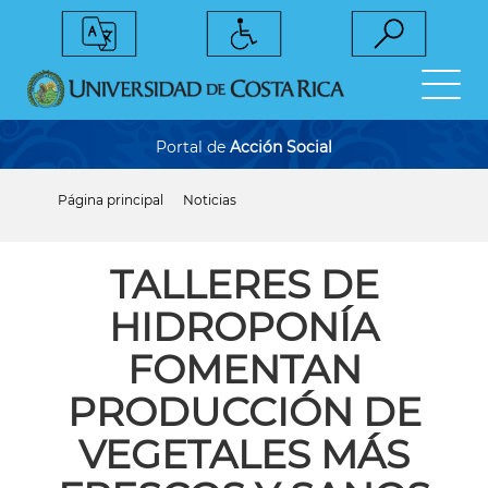
Pasar
al
contenido
principal
Portal de
Acción Social
Página principal
Noticias
Sobrescribir
enlaces
de
ayuda
TALLERES DE
a
la
HIDROPONÍA
navegación
FOMENTAN
PRODUCCIÓN DE
VEGETALES MÁS