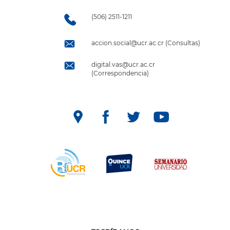
(506) 2511-1211
accion.social@ucr.ac.cr (Consultas)
digital.vas@ucr.ac.cr
(Correspondencia)