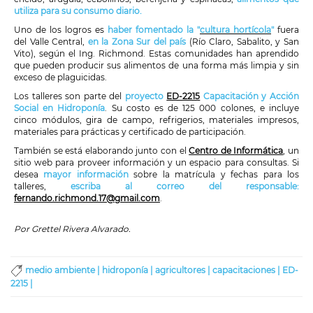
utiliza para su consumo diario.
Uno de los logros es
haber fomentado la "
cultura hortícola
"
fuera
del Valle Central,
en la Zona Sur del país
(Río Claro, Sabalito, y San
Vito), según el Ing. Richmond. Estas comunidades han aprendido
que pueden producir sus alimentos de una forma más limpia y sin
exceso de plaguicidas.
Los talleres son parte del
proyecto
ED-2215
Capacitación y Acción
Social en Hidroponía
. Su costo es de 125 000 colones, e incluye
cinco módulos, gira de campo, refrigerios, materiales impresos,
materiales para prácticas y certificado de participación.
También se está elaborando junto con el
Centro de Informática
, un
sitio web para proveer información y un espacio para consultas. Si
desea
mayor información
sobre la matrícula y fechas para los
talleres,
escriba al correo del responsable:
fernando.richmond.17@gmail.com
.
Por Grettel Rivera Alvarado.
medio ambiente |
hidroponía |
agricultores |
capacitaciones |
ED-
2215 |