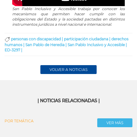
San Pablo Inclusivo y Accesible trabaja por conocer los
mecanismos que permiten hacer cumplir con las
obligaciones del Estado y la sociedad pactadas en distintos
instrumentos jurídicos a nivel nacional e internacional.
personas con discapacidad |
participación ciudadana |
derechos
humanos |
San Pablo de Heredia |
San Pablo Inclusivo y Accesible |
ED-3297 |
VOLVER A NOTICIAS
| NOTICIAS RELACIONADAS |
POR TEMÁTICA
VER MÁS