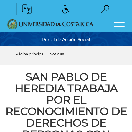
Pasar
al
contenido
principal
Portal de
Acción Social
Página principal
Noticias
Sobrescribir
enlaces
de
ayuda
SAN PABLO DE
a
la
HEREDIA TRABAJA
navegación
POR EL
RECONOCIMIENTO DE
DERECHOS DE