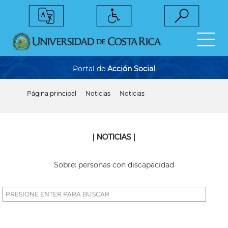
Pasar
al
contenido
principal
Portal de
Acción Social
Página principal
Noticias
Noticias
Sobrescribir
enlaces
de
ayuda
a
| NOTICIAS |
la
navegación
Sobre: personas con discapacidad