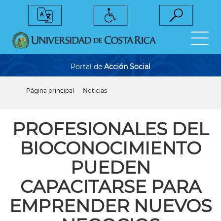
Pasar
al
contenido
principal
Portal de
Acción Social
Página principal
Noticias
Sobrescribir
enlaces
de
ayuda
PROFESIONALES DEL
a
la
BIOCONOCIMIENTO
navegación
PUEDEN
CAPACITARSE PARA
EMPRENDER NUEVOS