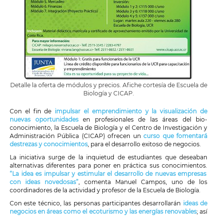
Detalle la oferta de módulos y precios. Afiche cortesía de Escuela de
Biología y CICAP.
Con el fin de
impulsar el emprendimiento y la visualización de
nuevas oportunidades
en profesionales de las áreas del bio-
conocimiento, la Escuela de Biología y el Centro de Investigación y
Administración Pública (CICAP) ofrecen un
curso que fomentará
destrezas y conocimientos
, para el desarrollo exitoso de negocios.
La iniciativa surge de la inquietud de estudiantes que deseaban
alternativas diferentes para poner en práctica sus conocimientos.
“La idea es impulsar y estimular el desarrollo de nuevas empresas
con ideas novedosas”
, comenta Manuel Campos, uno de los
coordinadores de la actividad y profesor de la Escuela de Biología.
Con este técnico, las personas participantes desarrollarán
ideas de
negocios en áreas como el ecoturismo y las energías renovables
; así