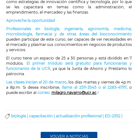
como estrategias de innovación científica y tecnología, por lo que
se les capacitará en temas como la administración, el
emprendimiento, el mercadeo y las finanzas.
Aproveche la oportunidad
Profesionales en biología, ingeniería, agronomía, medicina,
microbiología, farmacia y de otras áreas del bioconocimiento
pueden participar de este curso, ser capaces de ver necesidades en
el mercado y plasmar sus conocimientos en negocios de productos
y servicios.
El curso tiene un espacio de 25 a 30 personas y está dividido en 7
módulos.
El primer módulo será gratuito para funcionarias y
funcionarios de la UCR
, ya que la Junta de Ahorro y Préstamo lo
patrocina.
Las clases inician el 20 de marzo
, los días martes y viernes de 4p.m.
a 8p.m. Si desea inscribirse,
llame al 2511-3545 o al 2283-4797
, o
puede escribir al
correo:
milagro.navarro@ucr.ac
.r
biología |
capacitación |
actualización profesional |
ED-2552 |
VOLVER A NOTICIAS