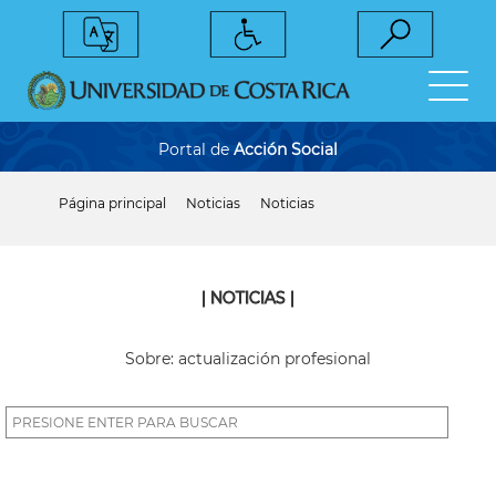
Pasar
al
contenido
principal
Portal de
Acción Social
Página principal
Noticias
Noticias
Sobrescribir
enlaces
de
ayuda
a
| NOTICIAS |
la
navegación
Sobre: actualización profesional