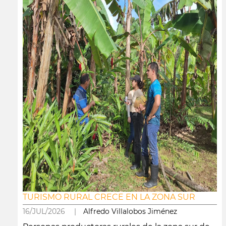
TURISMO RURAL CRECE EN LA ZONA SUR
16/JUL/2026 |
Alfredo Villalobos Jiménez