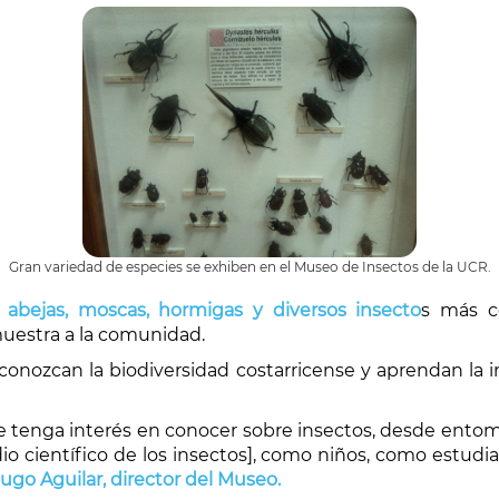
Gran variedad de especies se exhiben en el Museo de Insectos de la UCR.
s, abejas, moscas, hormigas y diversos insecto
s más c
estra a la comunidad.
s conozcan la biodiversidad costarricense y aprendan la 
ue tenga interés en conocer sobre insectos, desde ent
 científico de los insectos], como niños, como estudia
Hugo Aguilar, director del Museo.