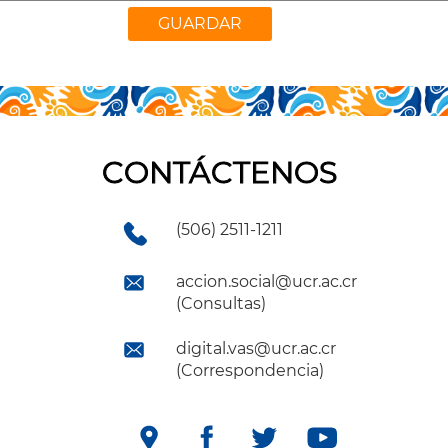
CONTÁCTENOS
(506) 2511-1211
accion.social@ucr.ac.cr
(Consultas)
digital.vas@ucr.ac.cr
(Correspondencia)