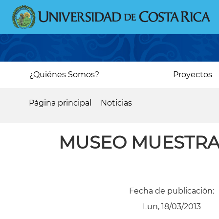
Pasar
al
contenido
principal
Main
¿Quiénes Somos?
Proyectos
navigation
Página principal
Noticias
Sobrescribir
enlaces
MUSEO MUESTRA 
de
ayuda
a
Fecha de publicación:
la
Lun, 18/03/2013
navegación