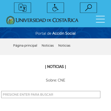
Pasar
al
contenido
principal
Portal de
Acción Social
Página principal
Noticias
Noticias
Sobrescribir
enlaces
de
ayuda
a
| NOTICIAS |
la
navegación
Sobre: CNE