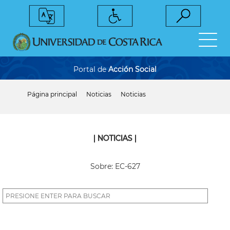
Pasar
al
contenido
principal
Portal de
Acción Social
Página principal
Noticias
Noticias
Sobrescribir
enlaces
de
ayuda
a
| NOTICIAS |
la
navegación
Sobre: EC-627