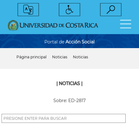
Pasar
al
contenido
principal
Portal de
Acción Social
Página principal
Noticias
Noticias
Sobrescribir
enlaces
de
ayuda
a
| NOTICIAS |
la
navegación
Sobre: ED-2817