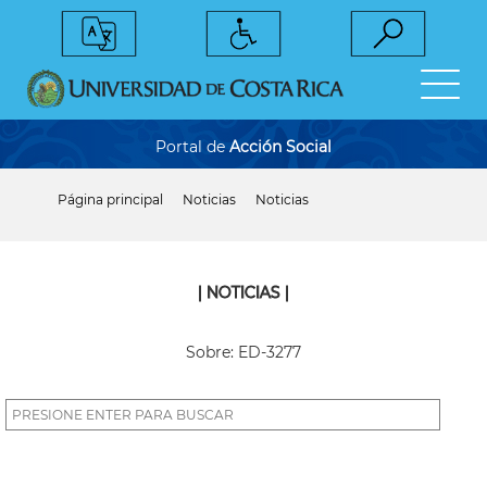
Pasar
al
contenido
principal
Portal de
Acción Social
Página principal
Noticias
Noticias
Sobrescribir
enlaces
de
ayuda
a
| NOTICIAS |
la
navegación
Sobre: ED-3277