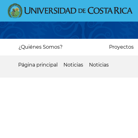
Pasar
al
contenido
principal
Main
¿Quiénes Somos?
Proyectos
navigation
Página principal
Noticias
Noticias
Sobrescribir
enlaces
de
ayuda
a
la
navegación