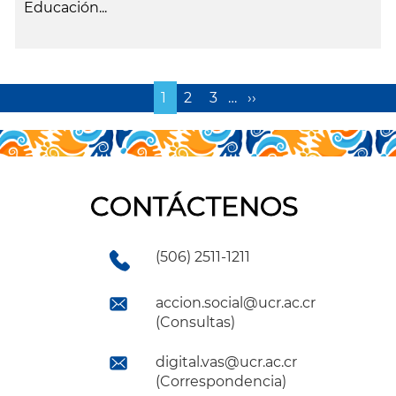
Educación...
leer más
Página
1
Page
2
Page
3
…
Siguiente
››
actual
página
CONTÁCTENOS
(506) 2511-1211
accion.social@ucr.ac.cr
(Consultas)
digital.vas@ucr.ac.cr
(Correspondencia)