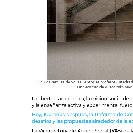
El Dr. Boaventura de Sousa Santos es profesor Catedráti
Universidad de Wisconsin-Madi
La libertad académica, la misión social de 
y la enseñanza activa y experimental fuero
Hoy, 100 años después, la Reforma de Có
desafíos y las propuestas alrededor de la ac
La Vicerrectoría de Acción Social (
VAS
) de 