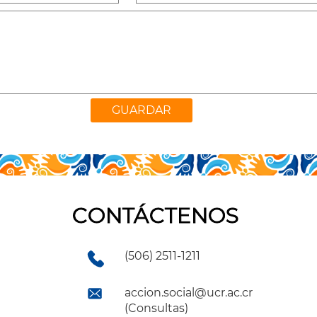
CONTÁCTENOS
(506) 2511-1211
accion.social@ucr.ac.cr
(Consultas)