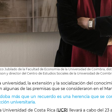
co Jubilado de la Facultad de Economía de la Universidad de Coimbra, dist
son y director del Centro de Estudios Sociales de la Universidad de Coim
la universidad, la extensión y la socialización del conoc
n algunas de las premisas que se consideraron en el Mani
rdoba más que un recuerdo es una herencia que se conm
ción universitaria.
la Universidad de Costa Rica (
UCR
) llevará a cabo del 23 