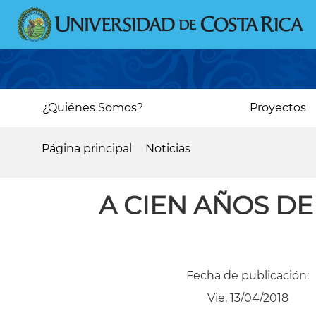
Pasar
al
contenido
principal
Main
¿Quiénes Somos?
Proyectos
navigation
Página principal
Noticias
Sobrescribir
enlaces
A CIEN AÑOS D
de
ayuda
a
Fecha de publicación:
la
Vie, 13/04/2018
navegación