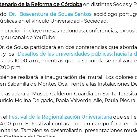
nario de la Reforma de Córdoba
en distintas Sedes y R
ado,
Dr. Boaventura de Sousa Santos
, sociólogo portug
úblicas en el vínculo Universidad - Sociedad.
ación incluye mesas redondas, conferencias, exposicio
 y su canal de YouTube.
l Dr. de Sousa participará en dos conferencias que abord
”, y los "
Desafíos de las universidades públicas: hacia la
 a las 10:00 a.m., mientras que la segunda se realizará e
2:00 p.m.
n se realizará la inauguración del mural "Los dolores 
., en Sabanilla de Montes Oca, frente a las Instalaciones D
 trasladará al Museo Calderón Guardia en Santa Teresita
ricio Molina Delgado, Paola Valverde Alie, Paula Piedra
n el
Festival de la Regionalización Universitaria
que se llev
 4:00 p.m. El Festival contará con un campo ferial en 
itarias. También se desarrollarán presentaciones musica