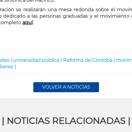
 Sinfónica del Pacífico.
ón se realizarán una mesa redonda sobre el movimie
 dedicado a las personas graduadas y el movimiento es
 completo
aquí
.
des |
universidad pública |
Reforma de Córdoba |
movimi
beres |
VOLVER A NOTICIAS
| NOTICIAS RELACIONADAS |