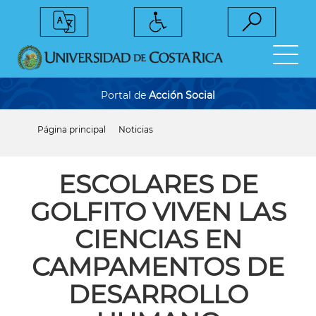
Pasar
al
contenido
principal
Portal de
Acción Social
Página principal
Noticias
Sobrescribir
enlaces
de
ayuda
ESCOLARES DE
a
la
GOLFITO VIVEN LAS
navegación
CIENCIAS EN
CAMPAMENTOS DE
DESARROLLO