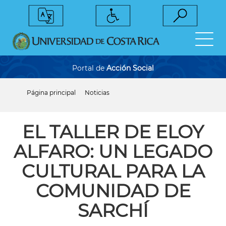
Pasar
al
contenido
principal
Portal de
Acción Social
Página principal
Noticias
Sobrescribir
enlaces
de
ayuda
EL TALLER DE ELOY
a
la
ALFARO: UN LEGADO
navegación
CULTURAL PARA LA
COMUNIDAD DE
SARCHÍ