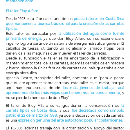
mantenimiento.
El taller Eloy Alfaro
Desde 1923 esta fábrica es uno de los
pocos talleres en Costa Rica
que mantienen la técnica tradicional para la creación de las carretas
típicas.
Este taller es particular por
la utilización del agua como fuente
primaria de energía
, ya que don Eloy Alfaro con su experiencia e
ingenio logró a partir de un sistema de energía hidráulica, generar 12
caballos de fuerza, utilizando un río aledaño llamado Trojas, para
darle vida a las máquinas que mueven el taller de carretas.
Desde su fundación el taller se ha encargado de la fabricación y
mantenimiento total de las carretas, además de trabajos en madera
y hierro, siendo la única fábrica de carretas del país que trabaja con
energía hidráulica.
Ignacio Castro, trabajador del taller, comenta que “para la gente
que quiere aprender sobre carretas, este taller es el mejor, porque
aquí hay una escuela donde
los más jóvenes de trabajar acá
aprendemos de los más viejos que tienen mucho conocimiento
, y
no se pierde la herencia de don Eloy”
El taller de Eloy Alfaro es vanguardia en la conservación de
la
carreta típica de Costa Rica
, la cuál
fue decretada como símbolo
patrio el 22 de marzo de 1988
, ya que la decoración de cada carreta,
es una
expresión genuina del arte autóctono popular costarricense.
El TC-593 además trabaja con la organización y apoyo del sector