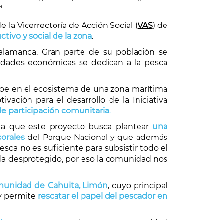
a.
e la Vicerrectoría de Acción Social (
VAS
) de
tivo y social de la zona
.
Talamanca. Gran parte de su población se
idades económicas se dedican a la pesca
umpe en el ecosistema de una zona marítima
vación para el desarrollo de la Iniciativa
de participación comunitaria.
ona que este proyecto busca plantear
una
corales
del Parque Nacional y que además
sca no es suficiente para subsistir todo el
eda desprotegido, por eso la comunidad nos
munidad de Cahuita, Limón
, cuyo principal
 y permite
rescatar el papel del pescador en