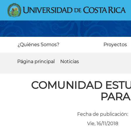
Pasar
al
contenido
principal
Main
¿Quiénes Somos?
Proyectos
navigation
Página principal
Noticias
Sobrescribir
enlaces
COMUNIDAD ESTUD
de
PARA
ayuda
a
Fecha de publicación:
la
Vie, 16/11/2018
navegación