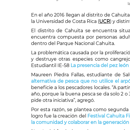
l
En el año 2016 llegan al distrito de Cahuita
la Universidad de Costa Rica (
UCR
) y dist
El distrito de Cahuita se encuentra sit
encuentra compuesta por personas adult
dentro del Parque Nacional Cahuita.
La problemática causada por la proliferac
y destruye otras especies como cangrejos,
Estudiantil IE-58
La presencia del pez león
Maureen Piedra Fallas, estudiante de Sa
alternativa de pesca que no utilice el ar
beneficie a los pescadores locales. “A par
año, porque la buena pesca se da solo 2 o
pide otra iniciativa”, agregó.
Por esta razón, se plantea como segunda in
logro fue la creación del
Festival Cahuita F
la comunidad y colaborar en la generación