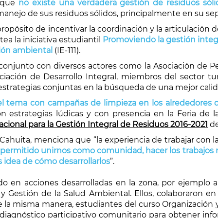
e que
no existe una verdadera gestión de residuos sóli
 manejo de sus residuos sólidos, principalmente en su sep
ropósito de incentivar la coordinación y la articulación 
ea la iniciativa estudiantil
Promoviendo la gestión integr
ión ambiental
(IE-111).
en conjunto con diversos actores como la Asociación de P
ociación de Desarrollo Integral, miembros del sector t
 estrategias conjuntas en la búsqueda de una mejor calid
 el tema con campañas de limpieza en los alrededores 
 estrategias lúdicas y con presencia en la Feria de 
acional para la Gestión Integral de Residuos 2016-2021
de
ahuita, menciona que “la experiencia de trabajar con la
 permitido unirnos como comunidad, hacer los trabajos m
idea de cómo desarrollarlos
”.
do en acciones desarrolladas en la zona, por ejemplo 
 Gestión de la Salud Ambiental. Ellos, colaboraron en 
 De la misma manera, estudiantes del curso Organización y
diagnóstico participativo comunitario para obtener info