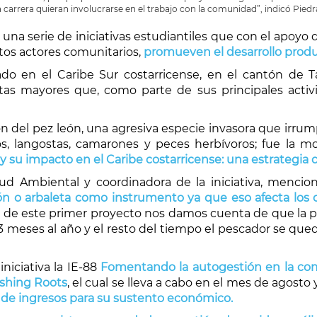
a carrera quieran involucrarse en el trabajo con la comunidad”, indicó Piedr
 una serie de iniciativas estudiantiles que con el apoyo d
intos actores comunitarios,
promueven el desarrollo produc
uado en el Caribe Sur costarricense, en el cantón de 
as mayores que, como parte de sus principales activ
ión del pez león, una agresiva especie invasora que irr
 langostas, camarones y peces herbívoros; fue la moti
 y su impacto en el Caribe costarricense: una estrategia 
lud Ambiental y coordinadora de la iniciativa, menci
pón o arbaleta como instrumento ya que eso afecta los 
tir de este primer proyecto nos damos cuenta de que la pe
 3 meses al año y el resto del tiempo el pescador se qu
iciativa la IE-88
Fomentando la autogestión en la co
ishing Roots
, el cual se lleva a cabo en el mes de agosto
 de ingresos para su sustento económico.