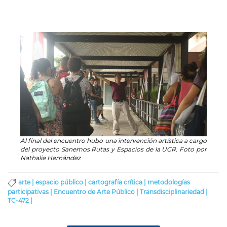
Al final del encuentro hubo una intervención artística a cargo
del proyecto Sanemos Rutas y Espacios de la UCR. Foto por
Nathalie Hernández
arte |
espacio público |
cartografía crítica |
metodologías
participativas |
Encuentro de Arte Público |
Transdisciplinariedad |
TC-472 |