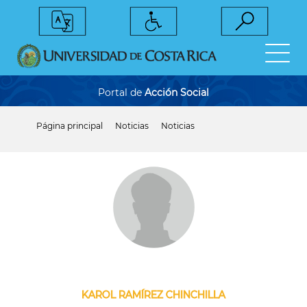
Pasar
al
contenido
principal
Portal de
Acción Social
Página principal
Noticias
Noticias
Sobrescribir
enlaces
de
ayuda
a
la
navegación
KAROL RAMÍREZ CHINCHILLA