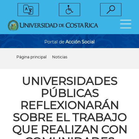
Pasar
al
contenido
principal
Portal de
Acción Social
Página principal
Noticias
Sobrescribir
enlaces
de
ayuda
UNIVERSIDADES
a
la
PÚBLICAS
navegación
REFLEXIONARÁN
SOBRE EL TRABAJO
QUE REALIZAN CON