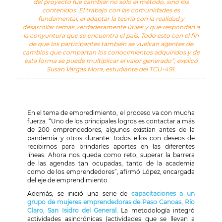
del proyecto fue cambiar no solo el método, sino los
contenidos
.
El trabajo con las comunidades es
fundamental, el adaptar la teoría con la realidad y
desarrollar temas verdaderamente útiles y que respondan a
la conyuntura que se encuentra el país. Todo esto con el fin
de que los participantes también se vuelvan agentes de
cambios que compartan los conocimientos adquiridos y de
esta forma se puede multiplicar el valor generado”; explicó
Susan Vargas Mora, estudiante del TCU-491.
En el tema de empredimiento, el proceso va con mucha
fuerza. “Uno de los principales logros es contactar a más
de 200 emprendedores; algunos existían antes de la
pandemia y otros durante. Todos ellos con deseos de
recibirnos para brindarles aportes en las diferentes
líneas. Ahora nos queda como reto, superar la barrera
de las agendas tan ocupadas, tanto de la academia
como de los emprendedores”, afirmó López, encargada
del eje de emprendimiento.
Además, se inició una serie de
capacitaciones a un
grupo de
mujeres emprendedoras de Paso Canoas, Río
Claro, San Isidro del General.
La metodología integró
actividades asincrónicas (
actividades que se llevan a