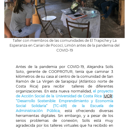
Taller con miembros de las comunidades de El Trapiche y La
Esperanza en Cariari de Pococí, Limón antes de la pandemia del
COVID-19
Antes de la pandemia por COVID-19, Alejandra Solís
Soto, gerente de COOPROTUR, tenía que caminar 3
kilómetros de su casa al centro de la comunidad de San
Ramón de La Virgen de Sarapiquí (Atlántico norte de
Costa Rica) para recibir
talleres de diferentes
organizaciones. En esta nueva normalidad,
el proyecto
de Acción Social de la Universidad de Costa Rica (
UCR
)
“Desarrollo Sostenible: Emprendimiento y Economía
Social Solidaria” (TC-491) de la Escuela de
Administración Pública
; está ofreciendo diversas
herramientas digitales. Sin embargo, y a pesar de los
serios problemas de conexión; Solís está muy
agradecida por los talleres virtuales que ha recibido en