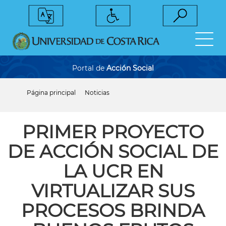
Pasar
al
contenido
principal
Portal de
Acción Social
Página principal
Noticias
Sobrescribir
enlaces
de
ayuda
PRIMER PROYECTO
a
la
DE ACCIÓN SOCIAL DE
navegación
LA UCR EN
VIRTUALIZAR SUS
PROCESOS BRINDA