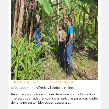
TURISMO RURAL CRECE EN LA ZONA SUR
16/JUL/2026 |
Alfredo Villalobos Jiménez
Personas productoras rurales de la zona sur de Costa Rica
interesados en adaptar sus fincas agrícolas para actividades
de turismo sostenible reciben asesoría y...