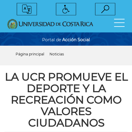
Pasar
al
contenido
principal
Portal de
Acción Social
Página principal
Noticias
Sobrescribir
enlaces
de
ayuda
LA UCR PROMUEVE EL
a
la
DEPORTE Y LA
navegación
RECREACIÓN COMO
VALORES
CIUDADANOS