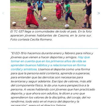
El TC-537 llega a comunidades de todo el país. En la foto
Las ac
aparecen jóvenes habitantes de Casona, en la zona sur.
desar
Foto cortesía Cecilia Romero.
instru
Rica. 
“El ED-19 lo hacemos durante enero y febrero para niños y
jóvenes que vienen a hacer deportes y amigos.
Hay que
tomar en cuenta que en los primeros años de vida se
aprenden buenos hábitos y a relacionarnos en forma
cordial y amistosa
. Usamos el deporte como una forma
para que la persona esté contenta, aprenda a superarse,
para entender que las derrotas son necesarias para
levantarse y seguir adelante. Ese tipo de valores, más allá
del componente físico, le da una nueva perspectiva a la
persona. A veces hablando con jóvenes que han practicado
deporte, y que ahora son adultos, le dicen a uno que
aprendieron los valores de la disciplina, del coraje, del no
rendirme, todo esto en el marco del deporte y la
recreación”, aseguró el director Salazar.