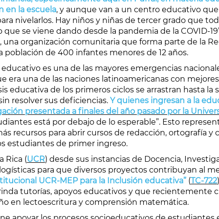
n en la escuela
, y aunque van a un centro educativo que 
a nivelarlos. Hay niños y niñas de tercer grado que toda
o que se viene dando desde la pandemia de la COVID-19
os, una organización comunitaria que forma parte de la R
a población de 400 infantes menores de 12 años.
go educativo es una de las mayores emergencias nacional
que era una de las naciones latinoamericanas con mejore
is educativa de los primeros ciclos se arrastran hasta la
n resolver sus deficiencias.
Y quienes ingresan a la edu
gación presentada a finales del año pasado por la Univer
tudiantes está por debajo de lo esperable”. Esto represent
ás recursos para abrir cursos de redacción, ortografía y
os estudiantes de primer ingreso.
a Rica (
UCR
) desde sus instancias de Docencia, Investiga
 logísticas para que diversos proyectos contribuyan al 
stitucional UCR-MEP para la Inclusión educativa”
(
TC-722
nda tutorías, apoyos educativos y que recientemente cr
eño en lectoescritura y comprensión matemática.
pone apoyar los procesos socioeducativos de estudiantes 