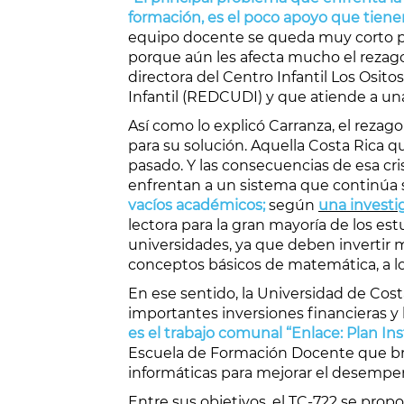
formación, es el poco apoyo que tiene
equipo docente se queda muy corto par
porque aún les afecta mucho el rezag
directora del Centro Infantil Los Osit
Infantil (REDCUDI) y que atiende a un
Así como lo explicó Carranza, el reza
para su solución. Aquella Costa Rica 
pasado. Y las consecuencias de esa cris
enfrentan a un sistema que continúa si
vacíos académicos;
según
una investi
lectora para la gran mayoría de los es
universidades, ya que deben invertir m
conceptos básicos de matemática, a l
En ese sentido, la Universidad de Cost
importantes inversiones financieras y
es el trabajo comunal “Enlace: Plan In
Escuela de Formación Docente que bri
informáticas para mejorar el desemp
Entre sus objetivos, el TC-722 se pro