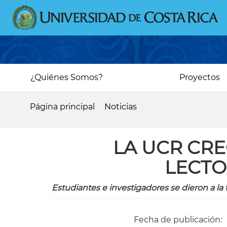
Pasar
al
contenido
principal
Main
¿Quiénes Somos?
Proyectos
navigation
Página principal
Noticias
Sobrescribir
enlaces
LA UCR CRE
de
LECTO
ayuda
a
Estudiantes e investigadores se dieron a l
la
navegación
Fecha de publicación: