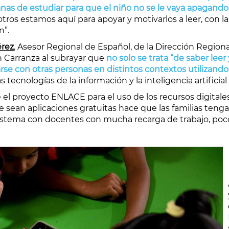
anas de estudiar para que el niño no se le vaya apagando 
tros estamos aquí para apoyar y motivarlos a leer, con 
n”.
érez
, Asesor Regional de Español, de la Dirección Regi
n Carranza al subrayar que
no solo se trata “de saber lee
rse con otras personas en distintos contextos utilizand
tecnologías de la información y la inteligencia artificial 
el proyecto ENLACE para el uso de los recursos digitale
 sean aplicaciones gratuitas hace que las familias tenga
istema con docentes con mucha recarga de trabajo, poc