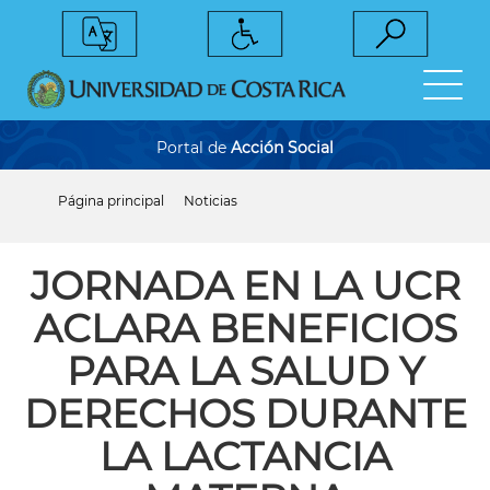
Pasar
al
contenido
principal
Portal de
Acción Social
Página principal
Noticias
Sobrescribir
enlaces
de
ayuda
JORNADA EN LA UCR
a
la
ACLARA BENEFICIOS
navegación
PARA LA SALUD Y
DERECHOS DURANTE
LA LACTANCIA