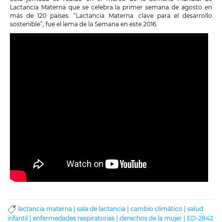
Lactancia Materna que se celebra la primer semana de agosto en
más de 120 países. “Lactancia Materna: clave para el desarrollo
sostenible”, fue el lema de la Semana en este 2016.
lactancia materna |
sala de lactancia |
cambio climático |
salud
infantil |
enfermedades respiratorias |
derechos de la mujer |
ED-2842