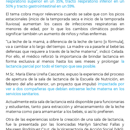
respiratorio superior en un 35%, tracto respiratorio inferior en un
50% y tracto gastrointestinal en un 59%.
El tema cobra mayor relevancia cuando se sabe que con los picos
estacionales (inicio de la temporada seca e inicio de la temporada
lluviosa) aumentan los casos de infecciones respiratorias en
menores de edad, por lo que los cambios climáticos podrían
significar también un aumento de niños y niñas enfermas.
“La leche de la mamá, a diferencia de la leche de tarro [o fórmula],
va a cambiar a lo largo del tiempo. La madre va a pasarle al bebé las
defensas que requiere a través de la leche materna”, indicó Celada.
Por ello, el médico reforzó la importancia de brindar lactancia en
forma exclusiva al menos hasta los seis meses y prolongar
la
lactancia parcial por todo el tiempo que sea posible.
M.Sc. María Elena Ureña Cascante, expuso la experiencia del proceso
de apertura de la sala de lactancia de la Escuela de Nutrición, en
febrero del año anterior, un proyecto que impulsó
impactada por
ver a dos compañeras que debían extraerse leche materna en los
servicios sanitarios.
Actualmente esta sala de lactancia está disponible para funcionarias
y estudiantes, tanto para extracción y almacenamiento de la leche
materna como para amamantar a los bebés, si así lo prefieren.
Otra de las experiencias sobre la creación de una sala de lactancia,
fue la presentada por las licenciadas Marilyn Sánchez Fallas y
Maureen Rodríguez Cruz, de la Vicerrectoría de Acción Social (VAS).