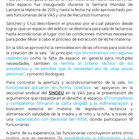
Este espacio fue inaugurado durante la Semana Mundial de
Lactancia Materna de 2015 y hasta la fecha ha sido aprovechado por
seis funcionarias de la VAS y una de Recursos Humanos.
Sánchez y Cruz describieron el proceso por el cual pasaron desde
lograr que un espacio del edificio se destinara para sala de lactancia,
hasta acondicionar el lugar con las condiciones mínimas necesarias
para poder llevar a cabo el proceso de extracción de leche materna.
En la VAS se aprovechó la remodelación de las oficinas para solicitar
la creación de la sala. “Al principio
nos encontramos con algunas
resistencias
como la falta de espacio en general para múltiples
necesidades, también
se remitía al criterio técnico de los
arquitectos y se percibía que la necesidad era de unas pocas
personas”
, comentó Rodríguez.
Para concretar la apertura y acondicionamiento de la sala,
las
funcionarias actuaron en forma colectiva:
se apoyaron en la
seccional sindical del
SINDEU
en la VAS para la presentación de
argumentos que respaldaran el derecho al espacio,
47 compañeras
y compañeros firmaron la carta dirigida a la Administración
y
buscaron asesoría en materia de legislación, lactancia y
alimentación saludable de la madre y el niño y la niña, a través de
una
capacitación con personal del INISA
, donde participaron 18
funcionarias.
A partir de su experiencia, las funcionarias concluyeron entre otros
puntos que es necesaria “la
sensibilización e información a los