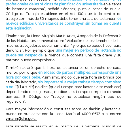
profesionales de las oficinas de planificación universitaria
en el tema
de lactancia materna”, señaló Sánchez, pues a pesar de que el
Código de Trabajo establece en el Art. 100 que todo centro de
trabajo con más de 30 mujeres debe tener una sala de lactancia,
los
nuevos edificios universitarios se construyen sin tomar en cuenta
esta legislación.
Finalmente, la Licda. Virginia Marín Arias, Abogada de la Defensoría
de los Habitantes, conversó sobre “Violación de los derechos de las
madres trabajadoras que amamantan” y lo que se puede hacer para
denunciar. Por ejemplo que
una mujer en periodo de lactancia no
puede ser despedida,
a menos que cometa una falta grave y su
patrono pueda comprobarlo.
También aclaró que la hora de lactancia es un derecho de cada
menor, por lo que
en el caso de partos múltiples, corresponde una
hora por cada bebé.
Asimismo, indicó que esta hora se brinda por
cada día laborado,
sin importar si la mujer trabaja tiempo completo
o no.
“[El Art. 97] no dice [que el tiempo para lactancia se establece]
dependiendo de su jornada, no dice si es tiempo completo o medio
tiempo… El Código de Trabajo no establece ningún tipo de
regulación”.
Para mayor información o consultas sobre legislación y lactancia,
puede comunicarse con la Licda. Marín al 4000-8673 o al correo
vmarin@dhr.go.cr
.
Esta jornada se realizó en el marco de la Semana Mundial de