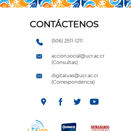
CONTÁCTENOS
(506) 2511-1211
accion.social@ucr.ac.cr
(Consultas)
digital.vas@ucr.ac.cr
(Correspondencia)