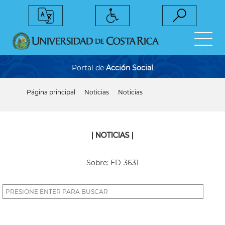
Pasar
al
contenido
principal
Portal de
Acción Social
Página principal
Noticias
Noticias
Sobrescribir
enlaces
de
ayuda
a
| NOTICIAS |
la
navegación
Sobre: ED-3631