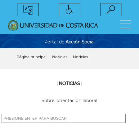
Pasar
al
contenido
principal
Portal de
Acción Social
Página principal
Noticias
Noticias
Sobrescribir
enlaces
de
ayuda
a
| NOTICIAS |
la
navegación
Sobre: orientación laboral