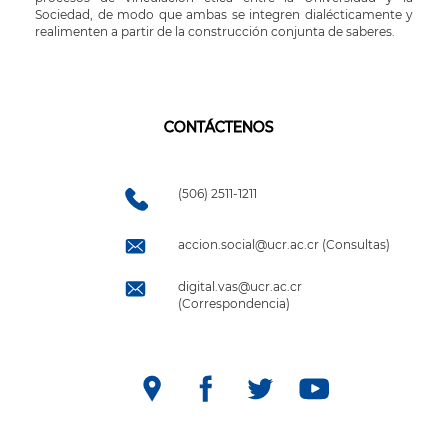
Sociedad, de modo que ambas se integren dialécticamente y
realimenten a partir de la construcción conjunta de saberes.
CONTÁCTENOS
(506) 2511-1211
accion.social@ucr.ac.cr (Consultas)
digital.vas@ucr.ac.cr
(Correspondencia)