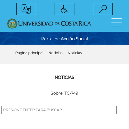
Pasar
al
contenido
principal
Portal de
Acción Social
Página principal
Noticias
Noticias
Sobrescribir
enlaces
de
ayuda
a
| NOTICIAS |
la
navegación
Sobre: TC-749