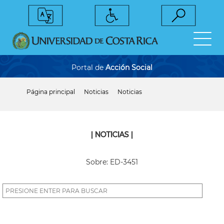
Pasar
al
contenido
principal
Portal de
Acción Social
Página principal
Noticias
Noticias
Sobrescribir
enlaces
de
ayuda
a
| NOTICIAS |
la
navegación
Sobre: ED-3451