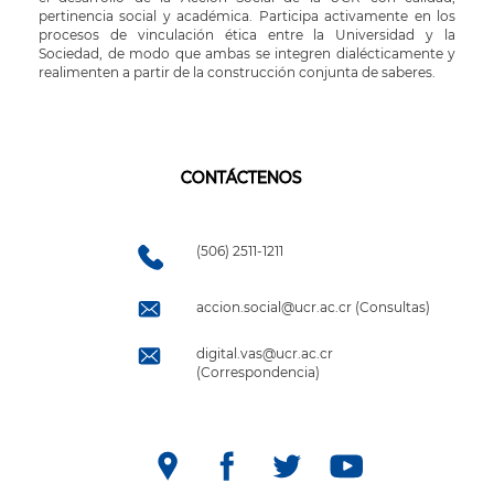
pertinencia social y académica. Participa activamente en los
procesos de vinculación ética entre la Universidad y la
Sociedad, de modo que ambas se integren dialécticamente y
realimenten a partir de la construcción conjunta de saberes.
CONTÁCTENOS
(506) 2511-1211
accion.social@ucr.ac.cr (Consultas)
digital.vas@ucr.ac.cr
(Correspondencia)