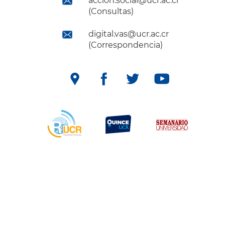
accion.social@ucr.ac.cr
(Consultas)
digital.vas@ucr.ac.cr
(Correspondencia)