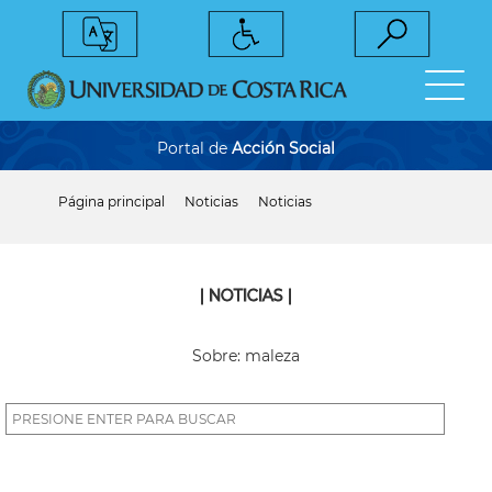
Pasar
al
contenido
principal
Portal de
Acción Social
Página principal
Noticias
Noticias
Sobrescribir
enlaces
de
ayuda
a
| NOTICIAS |
la
navegación
Sobre: maleza